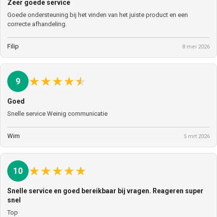
Zeer goede service
Goede ondersteuning bij het vinden van het juiste product en een
correcte afhandeling.
Filip
8 mei 2026
★
★
★
★
★
9
Goed
Snelle service Weinig communicatie
Wim
5 mrt 2026
★
★
★
★
★
10
Snelle service en goed bereikbaar bij vragen. Reageren super
snel
Top