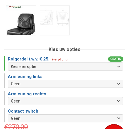
Kies uw opties
Rolgordel t.w.v. € 25,-
GRATIS
(verplicht)
Armleuning links
Armleuning rechts
Contact switch
€
270,00