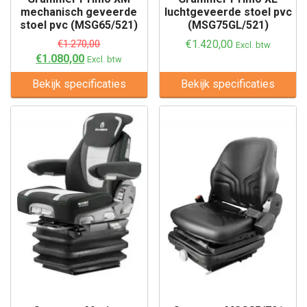
mechanisch geveerde
luchtgeveerde stoel pvc
stoel pvc (MSG65/521)
(MSG75GL/521)
€
1.270,00
€
1.420,00
Excl. btw
€
1.080,00
Excl. btw
Bekijk specificaties
Bekijk specificaties