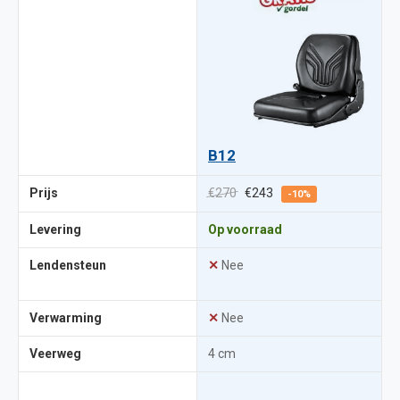
B12
Prijs
€270
€243
-10%
Levering
Op voorraad
Lendensteun
✕
Nee
Verwarming
✕
Nee
Veerweg
4 cm