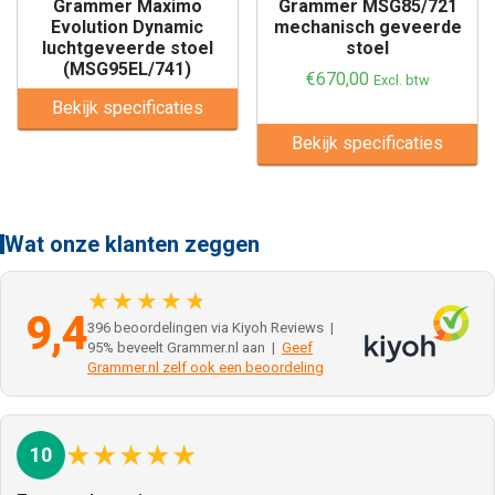
Grammer Maximo
Grammer MSG85/721
Evolution Dynamic
mechanisch geveerde
luchtgeveerde stoel
stoel
(MSG95EL/741)
€
670,00
Excl. btw
Bekijk specificaties
Bekijk specificaties
Wat onze klanten zeggen
★★★★★
9,4
396 beoordelingen via Kiyoh Reviews |
95% beveelt Grammer.nl aan |
Geef
Grammer.nl zelf ook een beoordeling
★
★
★
★
★
10