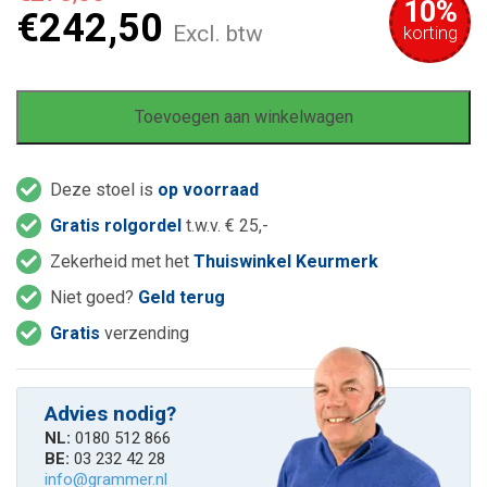
10%
€
242,50
Excl. btw
korting
Toevoegen aan winkelwagen
Deze stoel is
op voorraad
Gratis rolgordel
t.w.v. € 25,-
Zekerheid met het
Thuiswinkel Keurmerk
Niet goed?
Geld terug
Gratis
verzending
Advies nodig?
NL:
0180 512 866
BE:
03 232 42 28
info@grammer.nl