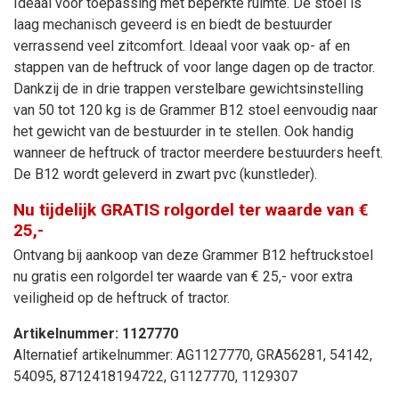
Ideaal voor toepassing met beperkte ruimte. De stoel is
laag mechanisch geveerd is en biedt de bestuurder
verrassend veel zitcomfort. Ideaal voor vaak op- af en
stappen van de heftruck of voor lange dagen op de tractor.
Dankzij de in drie trappen verstelbare gewichtsinstelling
van 50 tot 120 kg is de Grammer B12 stoel eenvoudig naar
het gewicht van de bestuurder in te stellen. Ook handig
wanneer de heftruck of tractor meerdere bestuurders heeft.
De B12 wordt geleverd in zwart pvc (kunstleder).
Nu tijdelijk GRATIS rolgordel ter waarde van €
25,-
Ontvang bij aankoop van deze Grammer B12 heftruckstoel
nu gratis een rolgordel ter waarde van € 25,- voor extra
veiligheid op de heftruck of tractor.
Artikelnummer:
1127770
Alternatief artikelnummer:
AG1127770,
GRA56281, 54142,
54095, 8712418194722, G1127770, 1129307