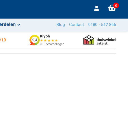
0
erdelen
Blog
Contact
0180 - 512 866
Kiyoh
/10
9,4
★★★★★
396 beoordelingen