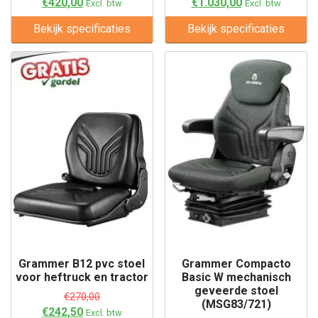
€
420,00
€
1.030,00
Excl. btw
Excl. btw
Bekijk specificaties
Bekijk specificaties
Grammer B12 pvc stoel
Grammer Compacto
voor heftruck en tractor
Basic W mechanisch
geveerde stoel
€
270,00
(MSG83/721)
€
242,50
Excl. btw