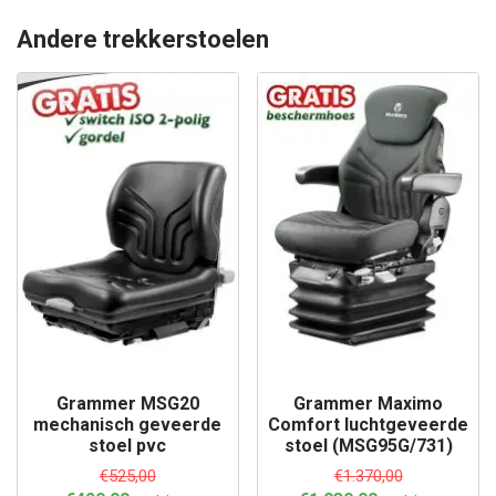
Andere trekkerstoelen
Grammer MSG20
Grammer Maximo
mechanisch geveerde
Comfort luchtgeveerde
stoel pvc
stoel (MSG95G/731)
€
525,00
€
1.370,00