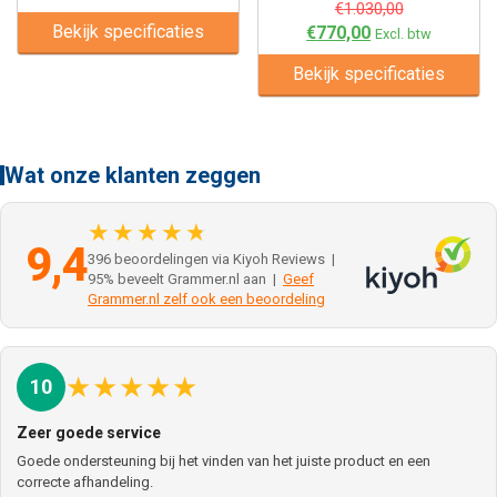
€
1.030,00
Bekijk specificaties
€
770,00
Excl. btw
Bekijk specificaties
Wat onze klanten zeggen
★★★★★
9,4
396 beoordelingen via Kiyoh Reviews |
95% beveelt Grammer.nl aan |
Geef
Grammer.nl zelf ook een beoordeling
★
★
★
★
★
10
Zeer goede service
Goede ondersteuning bij het vinden van het juiste product en een
correcte afhandeling.