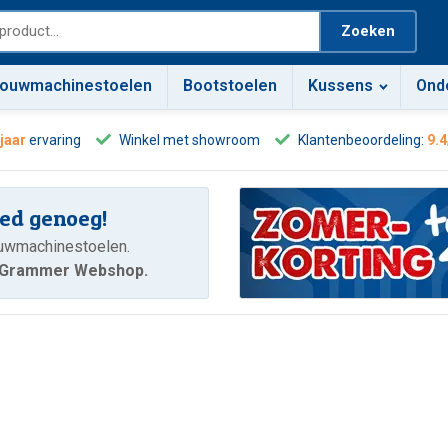
Zoeken
ouwmachinestoelen
Bootstoelen
Kussens
Ond
 jaar
ervaring
Winkel met showroom
Klantenbeoordeling:
9.4
oed genoeg!
ouwmachinestoelen.
e Grammer Webshop.