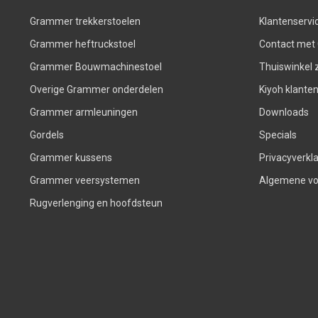
Grammer trekkerstoelen
Klantenservi
Grammer heftruckstoel
Contact met
Grammer Bouwmachinestoel
Thuiswinkel z
Overige Grammer onderdelen
Kiyoh klante
Grammer armleuningen
Downloads
Gordels
Specials
Grammer kussens
Privacyverkla
Grammer veersystemen
Algemene v
Rugverlenging en hoofdsteun