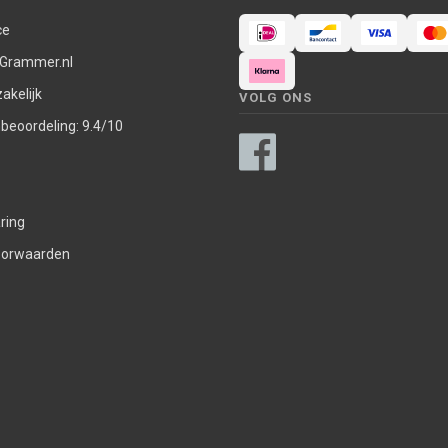
ce
 Grammer.nl
akelijk
VOLG ONS
nbeoordeling: 9.4/10
ring
oorwaarden