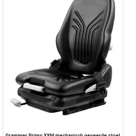
Grammer Primo XXM mechanisch geveerde stoel