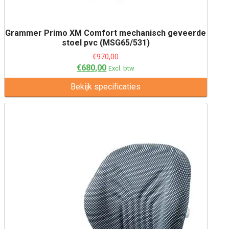
Grammer Primo XM Comfort mechanisch geveerde
stoel pvc (MSG65/531)
€
970,00
€
680,00
Excl. btw
Bekijk specificaties