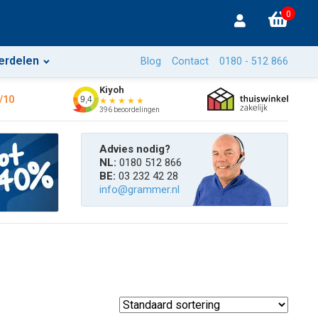
0
erdelen
Blog
Contact
0180 - 512 866
Kiyoh
/10
9,4
★★★★★
396 beoordelingen
Advies nodig?
NL:
0180 512 866
BE:
03 232 42 28
info@grammer.nl