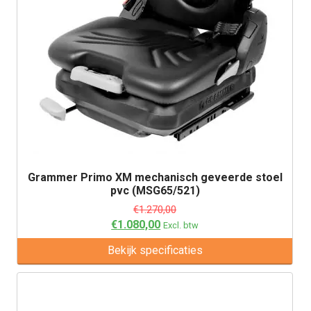
Grammer Primo XM mechanisch geveerde stoel
pvc (MSG65/521)
€
1.270,00
€
1.080,00
Excl. btw
Bekijk specificaties