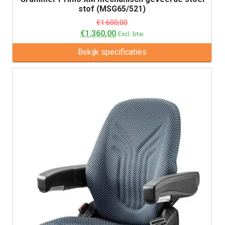
stof (MSG65/521)
€
1.600,00
€
1.360,00
Excl. btw
Bekijk specificaties