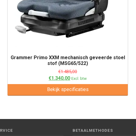
Grammer Primo XXM mechanisch geveerde stoel
stof (MSG65/522)
€
1.485,00
€
1.340,00
Excl. btw
Bekijk specificaties
RVICE
BETAALMETHODES