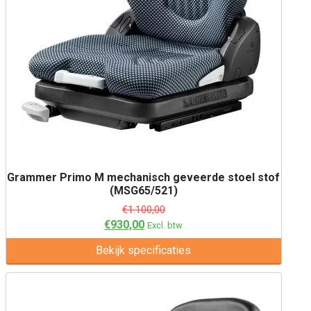
Grammer Primo M mechanisch geveerde stoel stof
(MSG65/521)
€
1.100,00
€
930,00
Excl. btw
Bekijk specificaties