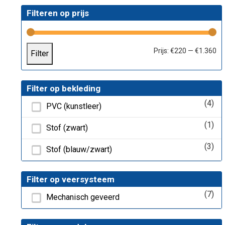
Filteren op prijs
Mi
Ma
Prijs:
€220
—
€1.360
Filter
pri
pri
Filter op bekleding
(4)
PVC (kunstleer)
(1)
Stof (zwart)
(3)
Stof (blauw/zwart)
Filter op veersysteem
(7)
Mechanisch geveerd