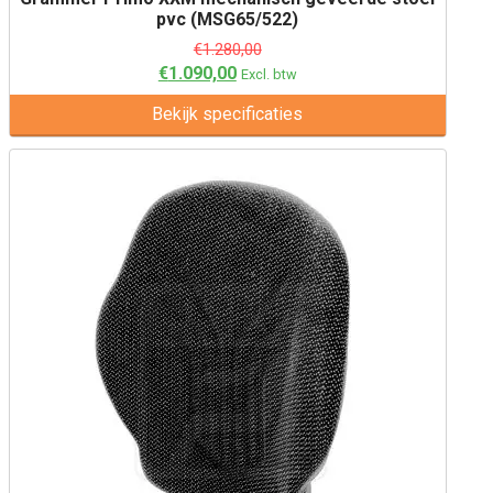
pvc (MSG65/522)
€
1.280,00
€
1.090,00
Excl. btw
Bekijk specificaties