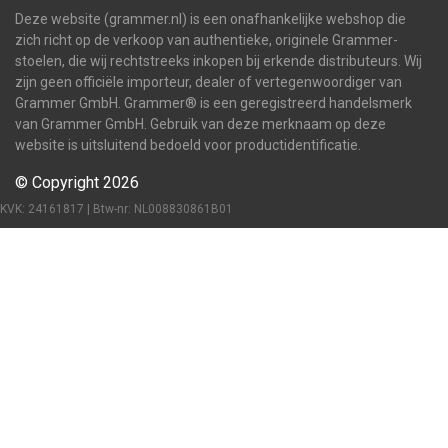
Deze website (grammer.nl) is een onafhankelijke webshop die
zich richt op de verkoop van authentieke, originele Grammer-
stoelen, die wij rechtstreeks inkopen bij erkende distributeurs. Wij
zijn geen officiële importeur, dealer of vertegenwoordiger van
Grammer GmbH. Grammer® is een geregistreerd handelsmerk
van Grammer GmbH. Gebruik van deze merknaam op deze
website is uitsluitend bedoeld voor productidentificatie.
© Copyright 2026
KVK: 24161817 | Btw-nr: NL008830861B01