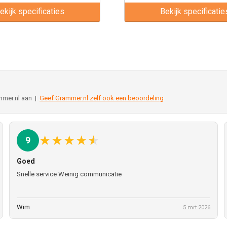
ekijk specificaties
Bekijk specificatie
mmer.nl aan |
Geef Grammer.nl zelf ook een beoordeling
★
★
★
★
★
9
Goed
Snelle service Weinig communicatie
Wim
5 mrt 2026