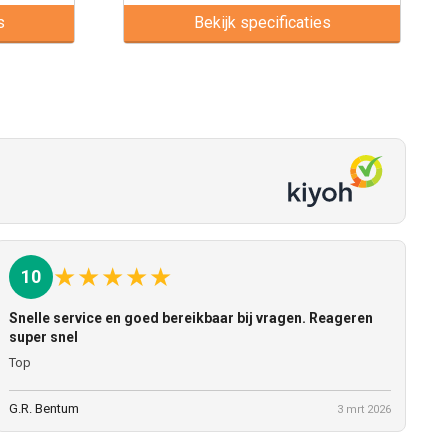
s
Bekijk specificaties
★
★
★
★
★
10
Snelle service en goed bereikbaar bij vragen. Reageren
super snel
Top
G.R. Bentum
3 mrt 2026