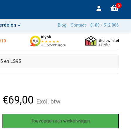
0
erdelen
Blog
Contact
0180 - 512 866
Kiyoh
/10
9,4
★★★★★
396 beoordelingen
5 en LS95
€
69,00
Excl. btw
Toevoegen aan winkelwagen