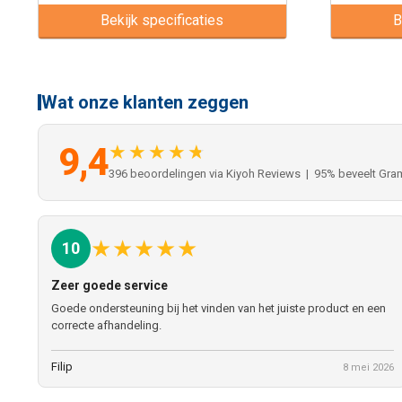
Bekijk specificaties
B
Wat onze klanten zeggen
9,4
★★★★★
396 beoordelingen via Kiyoh Reviews | 95% beveelt Gra
★
★
★
★
★
10
Zeer goede service
Goede ondersteuning bij het vinden van het juiste product en een
correcte afhandeling.
Filip
8 mei 2026