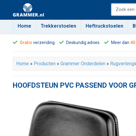
Home
Trekkerstoelen
Heftruckstoelen
B
Gratis
verzending
Deskundig advies
Meer dan
40
Home
»
Producten
»
Grammer Onderdelen
»
Rugverlengi
HOOFDSTEUN PVC PASSEND VOOR G