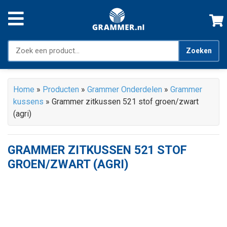
Zoeken
Home
»
Producten
»
Grammer Onderdelen
»
Grammer
kussens
»
Grammer zitkussen 521 stof groen/zwart
(agri)
GRAMMER ZITKUSSEN 521 STOF
GROEN/ZWART (AGRI)