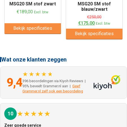
MSG20 SM stof zwart
MSG20 SM stof
blauw/zwart
€
189,00
Excl. btw
€
250,00
€
175,00
Excl. btw
Bekijk specificaties
Bekijk specificaties
Wat onze klanten zeggen
★★★★★
9,4
396 beoordelingen via Kiyoh Reviews |
95% beveelt Grammer.nl aan |
Geef
Grammer.nl zelf ook een beoordeling
★
★
★
★
★
10
Zeer goede service