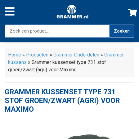
Zoeken
Home
»
Producten
»
Grammer Onderdelen
»
Grammer
kussens
»
Grammer kussenset type 731 stof
groen/zwart (agri) voor Maximo
GRAMMER KUSSENSET TYPE 731
STOF GROEN/ZWART (AGRI) VOOR
MAXIMO