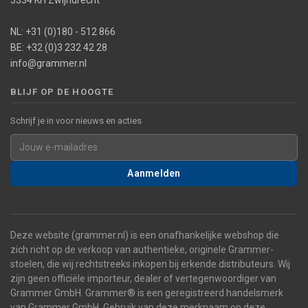
3334 KH Zwijndrecht
NL: +31 (0)180 - 512 866
BE: +32 (0)3 232 42 28
info@grammer.nl
BLIJF OP DE HOOGTE
Schrijf je in voor nieuws en acties
Aanmelden
Deze website (grammer.nl) is een onafhankelijke webshop die
zich richt op de verkoop van authentieke, originele Grammer-
stoelen, die wij rechtstreeks inkopen bij erkende distributeurs. Wij
zijn geen officiële importeur, dealer of vertegenwoordiger van
Grammer GmbH. Grammer® is een geregistreerd handelsmerk
van Grammer GmbH. Gebruik van deze merknaam op deze