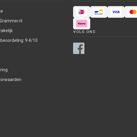
ce
 Grammer.nl
akelijk
VOLG ONS
nbeoordeling: 9.4/10
ring
oorwaarden