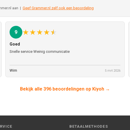
mmer.nl aan |
Geef Grammer.nl zelf ook een beoordeling
★
★
★
★
★
9
Goed
Snelle service Weinig communicatie
Wim
5 mrt 2026
Bekijk alle 396 beoordelingen op Kiyoh →
RVICE
BETAALMETHODES