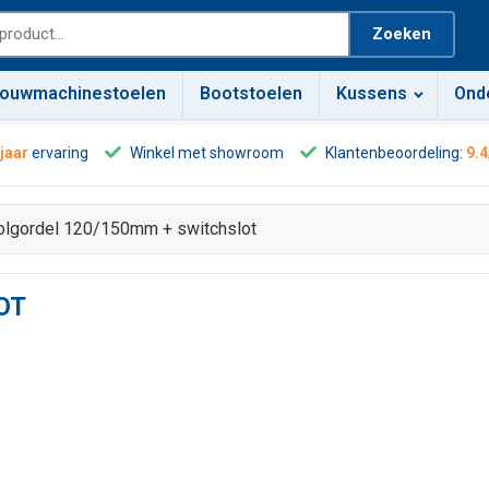
Zoeken
ouwmachinestoelen
Bootstoelen
Kussens
Ond
 jaar
ervaring
Winkel met showroom
Klantenbeoordeling:
9.4
olgordel 120/150mm + switchslot
OT