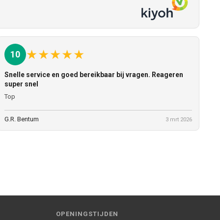
★
★
★
★
★
10
Snelle service en goed bereikbaar bij vragen. Reageren
super snel
Top
G.R. Bentum
3 mrt 2026
OPENINGSTIJDEN