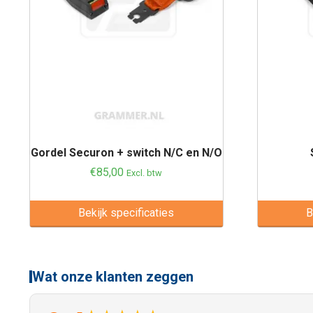
Gordel Securon + switch N/C en N/O
€
85,00
Excl. btw
Bekijk specificaties
B
Wat onze klanten zeggen