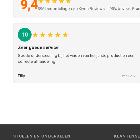
9,4
★★★★★
396 beoordelingen via Kiyoh Reviews | 95% beveelt Gra
★
★
★
★
★
10
Zeer goede service
Goede ondersteuning bij het vinden van het juiste product en een
correcte afhandeling.
Filip
8 mei 2026
STOELEN EN ONDERDELEN
KLANTENSE