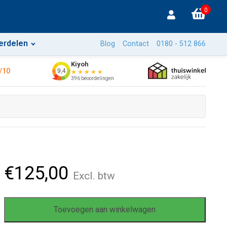
0
erdelen
Blog
Contact
0180 - 512 866
Kiyoh
/10
9,4
★★★★★
396 beoordelingen
€
125,00
Excl. btw
Toevoegen aan winkelwagen