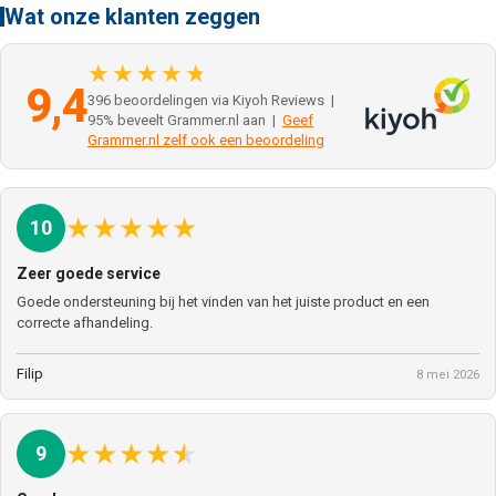
Wat onze klanten zeggen
★★★★★
9,4
396 beoordelingen via Kiyoh Reviews |
95% beveelt Grammer.nl aan |
Geef
Grammer.nl zelf ook een beoordeling
★
★
★
★
★
10
Zeer goede service
Goede ondersteuning bij het vinden van het juiste product en een
correcte afhandeling.
Filip
8 mei 2026
★
★
★
★
★
9