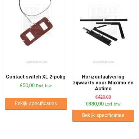
Contact switch XL 2-polig
Horizontaalvering
zijwaarts voor Maximo en
€
50,00
Excl. btw
Actimo
€
420,00
Bekijk specificaties
€
380,00
Excl. btw
Bekijk specificaties