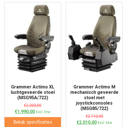
Grammer Actimo XL
Grammer Actimo M
luchtgeveerde stoel
mechanisch geveerde
(MSG95A/722)
stoel met
joystickconsoles
€
2.200,00
(MSG85/722)
€
1.990,00
Excl. btw
€
2.110,00
Bekijk specificaties
€
2.010,00
Excl. btw