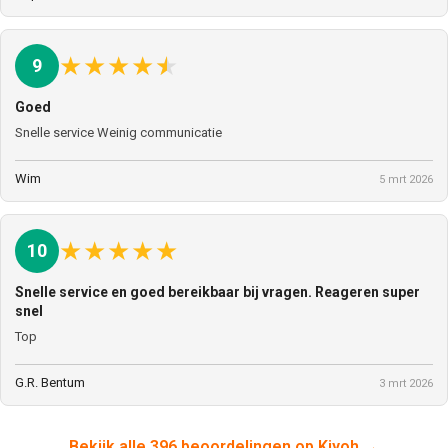
★
★
★
★
★
9
Goed
Snelle service Weinig communicatie
Wim
5 mrt 2026
★
★
★
★
★
10
Snelle service en goed bereikbaar bij vragen. Reageren super
snel
Top
G.R. Bentum
3 mrt 2026
Bekijk alle 396 beoordelingen op Kiyoh →