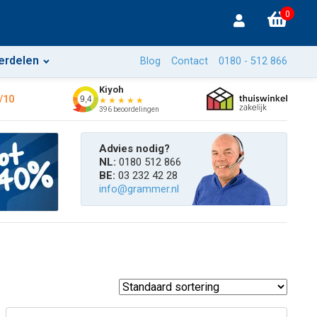
0
erdelen
Blog
Contact
0180 - 512 866
Kiyoh
/10
9,4
★★★★★
396 beoordelingen
Advies nodig?
NL:
0180 512 866
BE:
03 232 42 28
info@grammer.nl