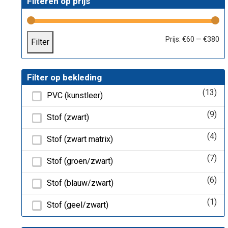
Filteren op prijs
Mi
Ma
Prijs:
€60
—
€380
Filter
pri
pri
Filter op bekleding
(13)
PVC (kunstleer)
(9)
Stof (zwart)
(4)
Stof (zwart matrix)
(7)
Stof (groen/zwart)
(6)
Stof (blauw/zwart)
(1)
Stof (geel/zwart)