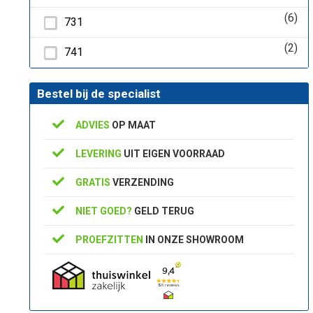
(6)
731
(2)
741
Bestel bij de specialist
ADVIES
OP MAAT
LEVERING
UIT EIGEN VOORRAAD
GRATIS
VERZENDING
NIET GOED?
GELD TERUG
PROEFZITTEN
IN ONZE SHOWROOM