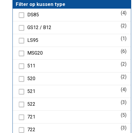
Filter op kussen type
(4)
DS85
(2)
GS12 / B12
(1)
LS95
(6)
MSG20
(2)
511
(2)
520
(4)
521
(3)
522
(5)
721
(3)
722