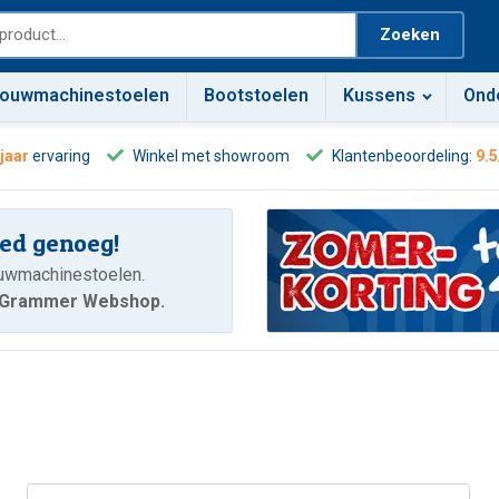
Zoeken
ouwmachinestoelen
Bootstoelen
Kussens
Ond
 jaar
ervaring
Winkel met showroom
Klantenbeoordeling:
9.5
oed genoeg!
ouwmachinestoelen.
e Grammer Webshop.